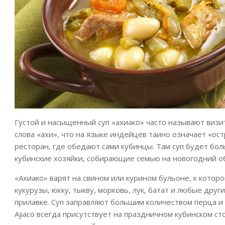
Густой и насыщенный суп «ахиако» часто называют визит
слова «ахи», что на языке индейцев таино означает «ос
ресторан, где обедают сами кубинцы. Там суп будет бо
кубинские хозяйки, собирающие семью на новогодний о
«Ахиако» варят на свином или курином бульоне, к кото
кукурузы, юкку, тыкву, морковь, лук, батат и любые дру
прилавке. Суп заправляют большим количеством перца и 
Ajiaco всегда присутствует на праздничном кубинском ст