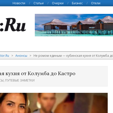
Новости
Статьи
Очерки
Бизнес
Отели
tor.Ru
>
Анонсы
>
Не ромом единым — кубинская кухня от Колумба до
я кухня от Колумба до Кастро
СЫ
,
ПУТЕВЫЕ ЗАМЕТКИ