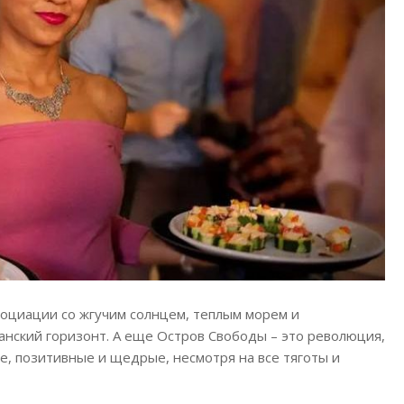
социации со жгучим солнцем, теплым морем и
нский горизонт. А еще Остров Свободы – это революция,
е, позитивные и щедрые, несмотря на все тяготы и