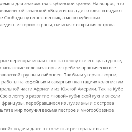
емя и для знакомства с кубинской кухней. На вопрос, что
знаменитой гаванской «Бодегиты», где готовят и подают
е Свободы путешественник, а меню кубинских
ледить историю страны, начиная с открытия острова
ые переворачивали с ног на голову все его культурные,
в. испанские колонизаторы истребили практически все
авакской группы и сибонеев. Так были утеряны корни,
 работы на кофейных и сахарных плантациях колонистам
тральной части Африки и из Южной Америки. Так на Кубе
 Свою лепту в развитие «новой» кубинской кухни внесли
е французы, перебравшиеся из Луизианы и с острова
льтате мир получил весьма пестрое и многообразное
сокой» подачи даже в столичных ресторанах вы не