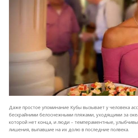
Даже простое упоминание Кубы вызывает у человека ас
бескрайними белоснежными пляжами, уходящими за океа
которой нет конца, и люди – темпераментные, улыбчивы
лишения, выпавшие на их долю в последние полвека.