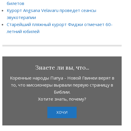
билетов
Курорт Angsana Velavaru проведет сеансы
звукотерапии
Старейший пляжный курорт Фиджи отмечает 60-
летний юбилей
Знаете ли вы, что...
Коренные народы Папуа - Новой Гвинеи верят в
то, что миссионеры вырвали первую страницу в
Библии.
Хотите знать, почему?
ХОЧУ!