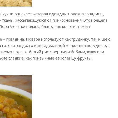
й кухни означает «старая одежда». Волокна говядины,
ю ткань, рассыпающуюся от прикосновения. Этот рецепт
Ropa Vieja появилась, благодаря колонистам из
е – говядина. Повара используют как грудинку, так и шею
а готовится долго и до идеальной мягкости в посуде под
 вьеха» подают белый рис с черными бобами, юкку или
акие сладкие, как привычные европейцу фрукты.