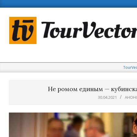
Skip
to
content
TourVec
Не ромом единым — кубинска
30.04.2021
АНОН