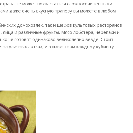
 страна не может похвастаться сложносочиненными
тами даже очень вкусную трапезу вы можете в любом
убинских домохозяек, так и шефов культовых ресторанов
а, яйца и различные фрукты. Мясо лобстера, черепахи и
т кофе готовят одинаково великолепно везде. Стоит
 на уличных лотках, и в известном каждому кубинцу