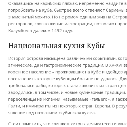
Оказавшись на карибских пляжах, непременно найдите вр
попробовать на Кубе, быстрее всего отвечают бармены 
знаменитый мохито. Но не ромом единым жив на Остров
ресторанов, словно живые иллюстрации, позволяют прос
Колумбом в далеком 1492 году.
Национальная кухня Кубы
История острова насыщена различными событиями, котор
этнические, да и гастрономические традиции. В XV-XVI в
коренное население – проживавших на Кубе индейцев ар
восстановить которые кубинцам больше не удалось. Для
требовались рабы, которых стали завозить из стран цен
зародились, в том числе, и новые кулинарные традиции.
переселенцы из Испании, называемые «гальего», а такж
Гаити, и иммигранты из некоторых стран Европы. В резу
явление под названием «кубинская кухня».
Стоит заметить, что слишком хитрых деликатесов и «вы