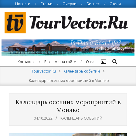
Skip
Новости
Статьи
Очерки
Бизнес
Отели
to
content
Поиск
Контакты
Реклама на сайте
О нас
TourVector.Ru
>
Календарь событий
>
Календарь осенних мероприятий в Монако
Календарь осенних мероприятий в
Монако
04.10.2022
КАЛЕНДАРЬ СОБЫТИЙ