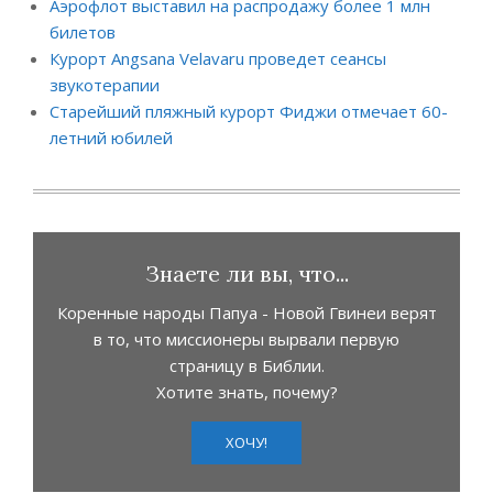
Аэрофлот выставил на распродажу более 1 млн
билетов
Курорт Angsana Velavaru проведет сеансы
звукотерапии
Старейший пляжный курорт Фиджи отмечает 60-
летний юбилей
Знаете ли вы, что...
Коренные народы Папуа - Новой Гвинеи верят
в то, что миссионеры вырвали первую
страницу в Библии.
Хотите знать, почему?
ХОЧУ!