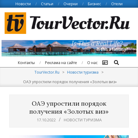
Skip
Новости
Статьи
Очерки
Бизнес
Отели
to
content
Поиск
Контакты
Реклама на сайте
О нас
TourVector.Ru
>
Новости туризма
>
ОАЭ упростили порядок получения «Золотых виз»
ОАЭ упростили порядок
получения «Золотых виз»
17.10.2022
НОВОСТИ ТУРИЗМА