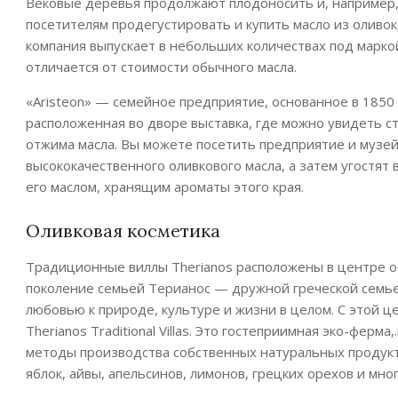
Вековые деревья продолжают плодоносить и, например, 
посетителям продегустировать и купить масло из оливок
компания выпускает в небольших количествах под марко
отличается от стоимости обычного масла.
«Aristeon» — семейное предприятие, основанное в 1850 
расположенная во дворе выставка, где можно увидеть 
отжима масла. Вы можете посетить предприятие и музей 
высококачественного оливкового масла, а затем угостят
его маслом, хранящим ароматы этого края.
Оливковая косметика
Традиционные виллы Therianos расположены в центре ос
поколение семьей Терианос — дружной греческой семьей
любовью к природе, культуре и жизни в целом. С этой ц
Therianos Traditional Villas. Это гостеприимная эко-фер
методы производства собственных натуральных продуктов
яблок, айвы, апельсинов, лимонов, грецких орехов и мног