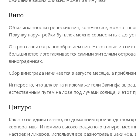
Вино
Об изысканности греческих вин, конечно же, можно спорит
Покупку пару-тройки бутылок можно совместить с дегуст
Остров славится разнообразием вин. Некоторые из них 
большинство изготавливается самими жителями острова 
виноградниках.
Сбор винограда начинается в августе месяце, а приблиз
Интересно, что для вина и изюма жители Закинфа выра
естественным путем на лозе под лучами солнца, и этот пр
Ципуро
Как это не удивительно, но домашним производством кр
кооперативы. И помимо высокоградусного ципуро, мест
настоек и ликеров, используя все разнотравье Закинфа, 