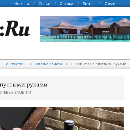
Новости
Статьи
Очерки
Бизнес
Отели
TourVector.Ru
>
Путевые заметки
>
С Закинфа не с пустыми руками
 пустыми руками
УТЕВЫЕ ЗАМЕТКИ