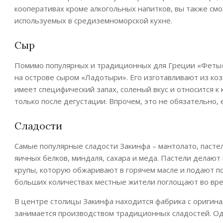
кооперативах кроме алкогольных напитков, вы также см
используемых в средиземноморской кухне.
Сыр
Помимо популярных и традиционных для Греции «Феты»,
на острове сыром «Ладотыри». Его изготавливают из коз
имеет специфический запах, соленый вкус и относится к
только после дегустации. Впрочем, это не обязательно, е
Сладости
Самые популярные сладости Закинфа – мантолато, пастел
яичных белков, миндаля, сахара и меда. Пастели делают
крупы, которую обжаривают в горячем масле и подают по
больших количествах местные жители поглощают во вре
В центре столицы Закинфа находится фабрика с оригина
занимается производством традиционных сладостей. О