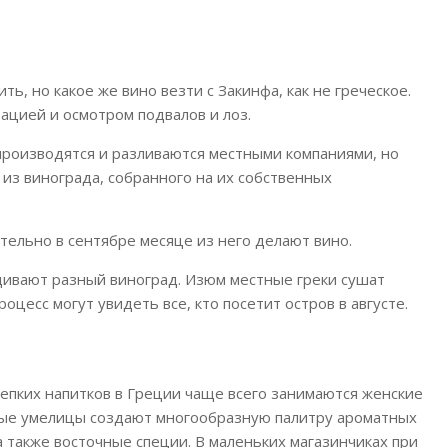
ь, но какое же вино везти с Закинфа, как не греческое.
ацией и осмотром подвалов и лоз.
производятся и разливаются местными компаниями, но
из винограда, собранного на их собственных
ительно в сентябре месяце из него делают вино.
щивают разный виноград. Изюм местные греки сушат
оцесс могут увидеть все, кто посетит остров в августе.
епких напитков в Греции чаще всего занимаются женские
ные умелицы создают многообразную палитру ароматных
а также восточные специи. В маленьких магазинчиках при