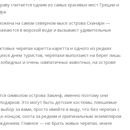
раву считается одним из самых красивых мест Греции и
ра.
ложена на самом северном мысе острова Схинари —
ражаются в морской воде и вызывают удивительные
ктовых черепах каретта-каретта и одного из редких
ихся днем туристов, черепахи выползают на берег лишь
безобидных и очень симпатичных животных, на острове
ются символом острова Закинф, именно поэтому они
подарков. Это могут быть детские костюмы, плюшевые
 выбор за вами, просто имейте в виду, что без черепах с
це-концов, охота за редким и оригинальным экземпляром
ждением. Главное — не брать живых черепах, иначе