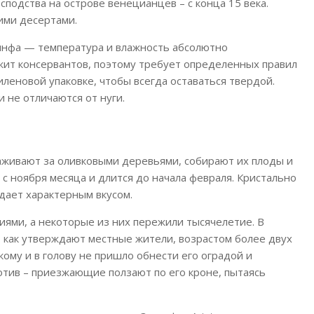
сподства на острове венецианцев – с конца 15 века.
ими десертами.
кинфа — температура и влажность абсолютно
жит консервантов, поэтому требует определенных правил
леновой упаковке, чтобы всегда оставаться твердой.
 не отличаются от нуги.
живают за оливковыми деревьями, собирают их плоды и
 с ноября месяца и длится до начала февраля. Кристально
дает характерным вкусом.
иями, а некоторые из них пережили тысячелетие. В
, как утверждают местные жители, возрастом более двух
кому и в голову не пришло обнести его оградой и
ротив – приезжающие ползают по его кроне, пытаясь