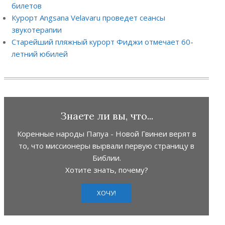
билетов
Курорт Angsana Velavaru проведет сеансы
звукотерапии
Старейший пляжный курорт Фиджи отмечает 60-
летний юбилей
Знаете ли вы, что...
Коренные народы Папуа - Новой Гвинеи верят в
то, что миссионеры вырвали первую страницу в
Библии.
Хотите знать, почему?
ХОЧУ!