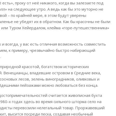
 есть», проку от неё никакого, когда вы залезаете под
олл» на следующее утро. А ведь как бы это муторно не
вой – по крайней мере, в этом будут уверены
ленье не убедят их в обратном. Как бы красочны не были
 или Туром Хейердалом, клейма «горе-путешественника»
ак и всегда, у вас есть отличная возможность совместить
мем, к примеру, чрезвычайно быстро набирающий
.
я природной красотой, богатством исторических
. Венецианцы, владевшие островом в Средние века,
сосновых лесов, зелень виноградников, оливковых и
Здешними пейзажами можно любоваться без конца.
 достопримечательностей считается живописная бухта
1980-х годах здесь во время сильного шторма село на
андисты перевозили нелегальный товар. Проржавевший
кит, высится посреди песка, создавая необычный