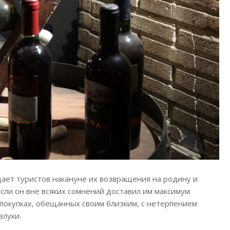
щает туристов накануне их возвращения на родину и
ли он вне всяких сомнений доставил им максимум
 покупках, обещанных своим близким, с нетерпением
злуки.