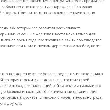
самая известная компания Закинфа «Aristeon» предлагает
, собранных с вечнозеленых старожилов. Это масло
й «Dopia». Причем цена на него лишь незначительно
году. Об истории его развития рассказывает
старинные каменные жернова и части механизмов для
в любое время года: вас посвятят в тайны производства
 вкусными оливками и свежим деревенским хлебом, полив
трова в деревне Каллифея и передаются из поколения в
, которая стремится поделиться с гостями своей
елью они создали настоящий рай на земле и назвали его
ма,.где хозяева используют безхимикатные органические
: овощей, фруктов, оливкового масла, вина, винограда,
ого другого.