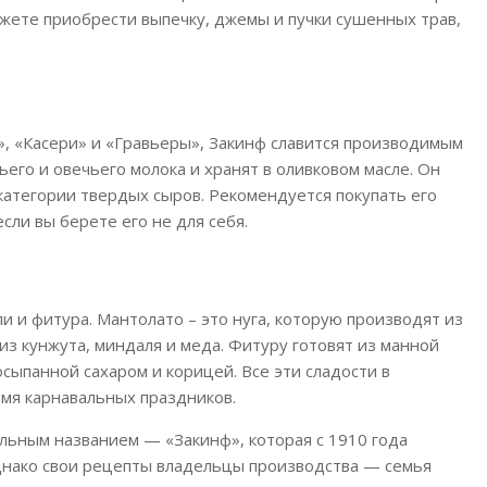
ожете приобрести выпечку, джемы и пучки сушенных трав,
 «Касери» и «Гравьеры», Закинф славится производимым
ьего и овечьего молока и хранят в оливковом масле. Он
 категории твердых сыров. Рекомендуется покупать его
сли вы берете его не для себя.
и и фитура. Мантолато – это нуга, которую производят из
 из кунжута, миндаля и меда. Фитуру готовят из манной
сыпанной сахаром и корицей. Все эти сладости в
мя карнавальных праздников.
льным названием — «Закинф», которая с 1910 года
днако свои рецепты владельцы производства — семья