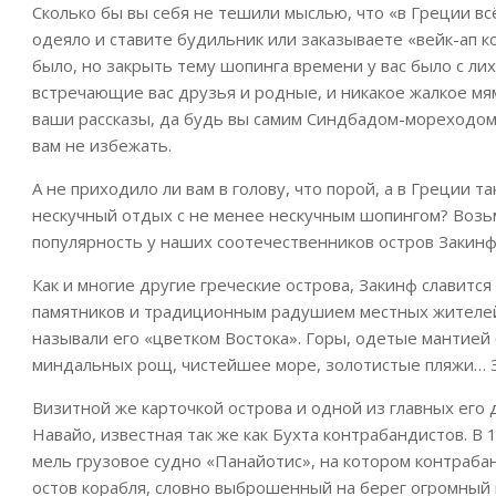
Сколько бы вы себя не тешили мыслью, что «в Греции всё
одеяло и ставите будильник или заказываете «вейк-ап к
было, но закрыть тему шопинга времени у вас было с лих
встречающие вас друзья и родные, и никакое жалкое мям
ваши рассказы, да будь вы самим Синдбадом-мореходом
вам не избежать.
А не приходило ли вам в голову, что порой, а в Греции т
нескучный отдых с не менее нескучным шопингом? Возь
популярность у наших соотечественников остров Закинф
Как и многие другие греческие острова, Закинф славитс
памятников и традиционным радушием местных жителей
называли его «цветком Востока». Горы, одетые мантией 
миндальных рощ, чистейшее море, золотистые пляжи… 
Визитной же карточкой острова и одной из главных его
Навайо, известная так же как Бухта контрабандистов. В 
мель грузовое судно «Панайотис», на котором контраб
остов корабля, словно выброшенный на берег огромный 