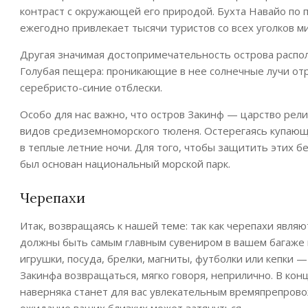
контраст с окружающей его природой. Бухта Навайо по п
ежегодно привлекает тысячи туристов со всех уголков ми
Другая значимая достопримечательность острова распо
Голубая пещера: проникающие в нее солнечные лучи от
серебристо-синие отблески.
Особо для нас важно, что остров Закинф — царство рели
видов средиземноморского тюленя. Остерегаясь купающ
в теплые летние ночи. Для того, чтобы защитить этих 
был основан национальный морской парк.
Черепахи
Итак, возвращаясь к нашей теме: так как черепахи явля
должны быть самым главным сувениром в вашем багаже 
игрушки, посуда, брелки, магниты, футболки или кепки —
Закинфа возвращаться, мягко говоря, неприлично. В кон
наверняка станет для вас увлекательным времяпрепрово
ожидание ваших близких может затянуться.