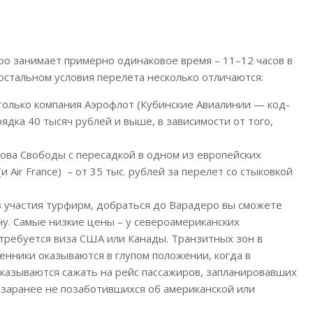
ро занимает примерно одинаковое время – 11–12 часов в
 остальном условия перелета несколько отличаются:
только компания Аэрофлот (Кубинские Авиалинии — код-
рядка 40 тысяч рублей и выше, в зависимости от того,
ова Свободы с пересадкой в одном из европейских
Air France) – от 35 тыс. рублей за перелет со стыковкой
 участия турфирм, добраться до Варадеро вы сможете
ну. Самые низкие цены – у североамериканских
потребуется виза США или Канады. Транзитных зон в
венники оказываются в глупом положении, когда в
казываются сажать на рейс пассажиров, запланировавших
о заранее не позаботившихся об американской или