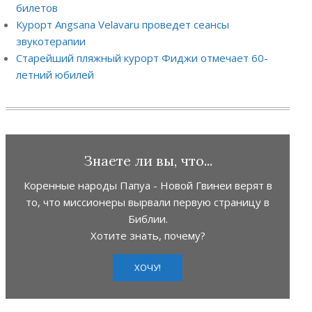
билетов
Курорт Angsana Velavaru проведет сеансы
звукотерапии
Старейший пляжный курорт Фиджи отмечает 60-
летний юбилей
Знаете ли вы, что...
Коренные народы Папуа - Новой Гвинеи верят в
то, что миссионеры вырвали первую страницу в
Библии.
Хотите знать, почему?
ХОЧУ!