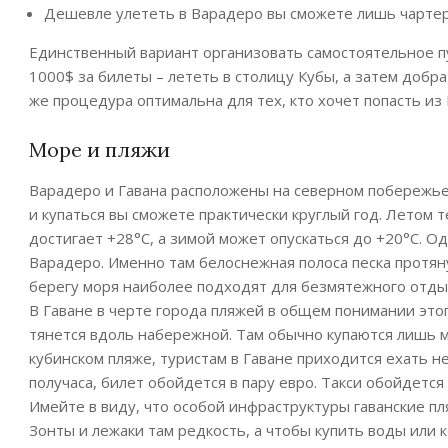
Дешевле улететь в Варадеро вы сможете лишь чартеро
Единственный вариант организовать самостоятельное п
1000$ за билеты – лететь в столицу Кубы, а затем добр
же процедура оптимальна для тех, кто хочет попасть из 
Море и пляжи
Варадеро и Гавана расположены на северном побережье 
и купаться вы сможете практически круглый год. Летом 
достигает +28°С, а зимой может опускаться до +20°С. О
Варадеро. Именно там белоснежная полоса песка протяну
берегу моря наиболее подходят для безмятежного отдых
В Гаване в черте города пляжей в общем понимании этого
тянется вдоль набережной. Там обычно купаются лишь 
кубинском пляже, туристам в Гаване приходится ехать н
получаса, билет обойдется в пару евро. Такси обойдется
Имейте в виду, что особой инфраструктуры гаванские пл
Зонты и лежаки там редкость, а чтобы купить воды или 