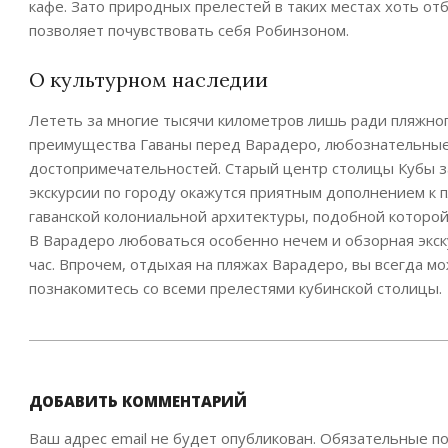
кафе. Зато природных прелестей в таких местах хоть от
позволяет почувствовать себя Робинзоном.
О культурном наследии
Лететь за многие тысячи километров лишь ради пляжного
преимущества Гаваны перед Варадеро, любознательные
достопримечательностей. Старый центр столицы Кубы з
экскурсии по городу окажутся приятным дополнением к п
гаванской колониальной архитектуры, подобной которой
В Варадеро любоваться особенно нечем и обзорная экск
час. Впрочем, отдыхая на пляжах Варадеро, вы всегда мо
познакомитесь со всеми прелестями кубинской столицы.
2019-
11-
27
ДОБАВИТЬ КОММЕНТАРИЙ
Ваш адрес email не будет опубликован.
Обязательные п