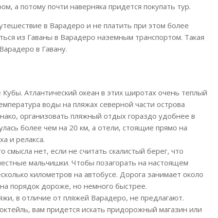
м, а потому почти наверняка придется покупать тур.
утешествие в Варадеро и не платить при этом более
аться из Гаваны в Варадеро наземным транспортом. Такая
Варадеро в Гавану.
Кубы. Атлантический океан в этих широтах очень теплый
температура воды на пляжах северной части острова
днако, организовать пляжный отдых гораздо удобнее в
лась более чем на 20 км, а отели, стоящие прямо на
а и релакса.
 смысла нет, если не считать скалистый берег, что
местные мальчишки. Чтобы позагорать на настоящем
есколько километров на автобусе. Дорога занимает около
 на порядок дороже, но немного быстрее.
яжи, в отличие от пляжей Варадеро, не предлагают.
коктейль, вам придется искать придорожный магазин или