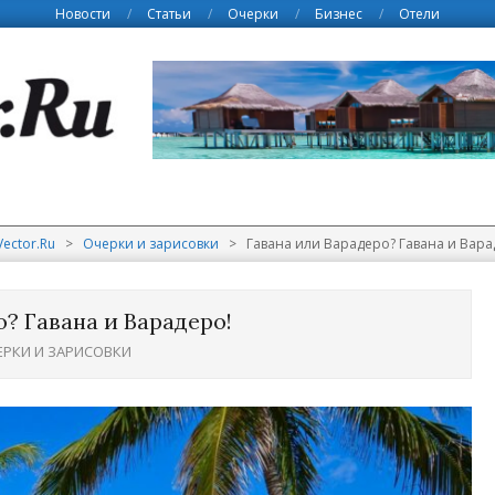
Новости
Статьи
Очерки
Бизнес
Отели
Vector.Ru
>
Очерки и зарисовки
>
Гавана или Варадеро? Гавана и Вара
? Гавана и Варадеро!
ЕРКИ И ЗАРИСОВКИ