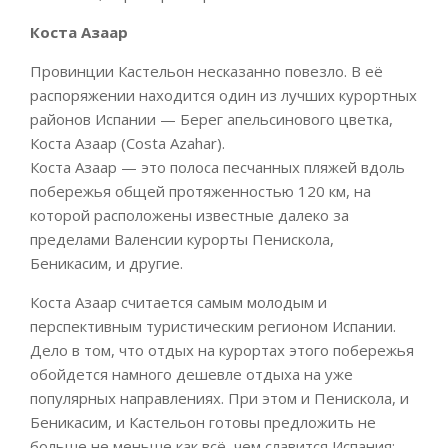
Коста Азаар
Провинции Кастельон несказанно повезло. В её
распоряжении находится один из лучших курортных
районов Испании — Берег апельсинового цветка,
Коста Азаар (Costa Azahar).
Коста Азаар — это полоса песчанных пляжей вдоль
побережья общей протяженностью 120 км, на
которой расположены известные далеко за
пределами Валенсии курорты Пенискола,
Беникасим, и другие.
Коста Азаар считается самым молодым и
перспективным туристическим регионом Испании.
Дело в том, что отдых на курортах этого побережья
обойдется намного дешевле отдыха на уже
популярных направлениях. При этом и Пенискола, и
Беникасим, и Кастельон готовы предложить не
больше не меньше как всё, чем славится Испания: