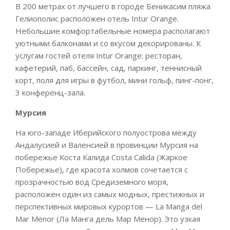
В 200 метрах от лучшего в городе Беникасим пляжа
Гелиополис расположен отель Intur Orange.
Небольшие комфортабельные номера располагают
уютными балконами и со вкусом декорированы. К
услугам гостей отеля Intur Orange: ресторан,
кафетерий, паб, бассейн, сад, паркинг, теннисный
корт, поля для игры в футбол, мини гольф, пинг-понг,
3 конференц-зала.
Мурсия
На юго-западе Иберийского полуострова между
Андалусией и Валенсией в провинции Мурсия на
побережье Коста Калида Costa Calida (Жаркое
Побережье), где красота холмов сочетается с
прозрачностью вод Средиземного моря,
расположен один из самых модных, престижных и
перспективных мировых курортов — La Manga del
Mar Menor (Ла Манга дель Мар Менор). Это узкая