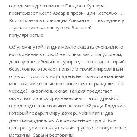
городами-курортами как Гандия и Кульера,
проигрывает Коста Азаар в провинции Кастельон и
Коста Бланка в провинции Аликанте — последние у
«купальщиков» пользуются большей
популярностью.
Об упомянутой Гандиа можно сказать очень много
восторженных слов. И не только как о популярном,
даже фешенебельном курорте, это город, который,
безусловно, отвечает понятию «комбинированный
отдых»: туристов ждут здесь не только роскошные
многокилометровые песчаные пляжи, разделенные
чередой живописных скал, Гандия предлагает
окунуться с эпоху средневековья – этот древний
город родина нескольких поколений рода Борджиа,
который подарил миру двух римских пап и два
десятка кардиналов. А в оживленном курортном
центре туристов ждут самые крупные и популярные
магазины, бары и рестораны.