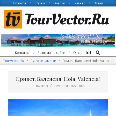
Skip
Новости
Статьи
Очерки
Бизнес
Отели
to
content
Поиск
Контакты
Реклама на сайте
О нас
TourVector.Ru
>
Путевые заметки
>
Привет, Валенсия! Hola, Valencia!
Привет, Валенсия! Hola, Valencia!
30.04.2010
ПУТЕВЫЕ ЗАМЕТКИ