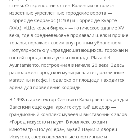
стены. От крепостных стен Валенсии остались
известные укрепленные городские ворота —
Торрес де Серранос (1238) и Торрес де Куарте
(XVв.). «Шелковая биржа» — готическое здание XV
века, где в средневековье продавали шелк и прочие
товары, поражает своим внутренним убранством.
Популярностью у «праздношатающихся» горожан и
гостей города пользуется площадь Plaza del
Ayuntamiento, построенная в начале 20 века. Здесь
расположен городской муниципалитет, различные
магазины и кафе. Недалеко от площади находится
арена для проведения корриды.
В 1998 г. архитектор Сантьяго Калатрава создал для
Валенсии ещё один архитектурный шедевр —
грандиозный комплекс музеев и выставочных залов
«Город искусств и наук». В комплекс входит
кинотеатр «Полусфера», музей Науки и дворец
Искусств, сверхсовременные спортивные и