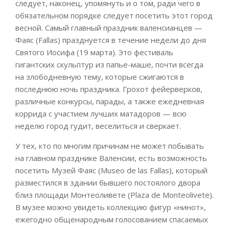
следует, наконец, упомянуть и о том, ради чего в
обязательном порядке следует посетить этот город
весной. Самый главный праздник валенсианцев —
Фаяс (Fallas) празднуется в течение недели до дня
Святого Иосифа (19 марта). Это фестиваль
гигантских скульптур из папье-маше, почти всегда
на злободневную тему, которые сжигаются в
последнюю ночь праздника. Грохот фейерверков,
различные конкурсы, парады, а также ежедневная
коррида с участием лучших матадоров — всю
неделю город гудит, веселиться и сверкает.
У тех, кто по многим причинам не может побывать
на главном празднике Валенсии, есть возможность
посетить Музей Фаяс (Museo de las Fallas), который
разместился в здании бывшего постоялого двора
близ площади Монтеоливете (Plaza de Monteolivete).
В музее можно увидеть коллекцию фигур «нинот»,
ежегодно общенародным голосованием спасаемых