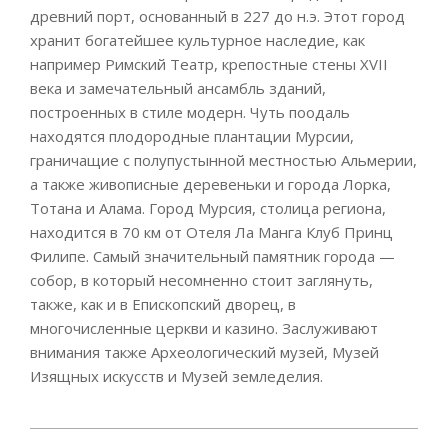
древний порт, основанный в 227 до н.э. Этот город
хранит богатейшее культурное наследие, как
например Римский Театр, крепостные стены XVII
века и замечательный ансамбль зданий,
построенных в стиле модерн. Чуть поодаль
находятся плодородные плантации Мурсии,
граничащие с полупустынной местностью Альмерии,
а также живописные деревеньки и города Лорка,
Тотана и Алама. Город Мурсия, столица региона,
находится в 70 км от Отеля Ла Манга Клуб Принц
Филипе. Самый значительный памятник города —
собор, в который несомненно стоит заглянуть,
также, как и в Епископский дворец, в
многочисленные церкви и казино. Заслуживают
внимания также Археологический музей, Музей
Изящных искусств и Музей земледелия.
2010-