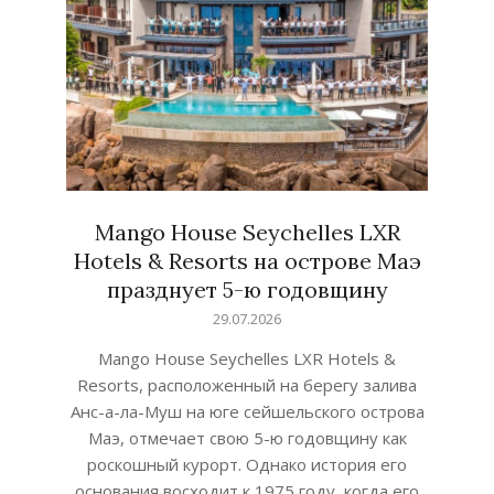
Mango House Seychelles LXR
Hotels & Resorts на острове Маэ
празднует 5-ю годовщину
2026-
29.07.2026
07-
Mango House Seychelles LXR Hotels &
29
Resorts, расположенный на берегу залива
Анс-а-ла-Муш на юге сейшельского острова
Маэ, отмечает свою 5-ю годовщину как
роскошный курорт. Однако история его
основания восходит к 1975 году, когда его