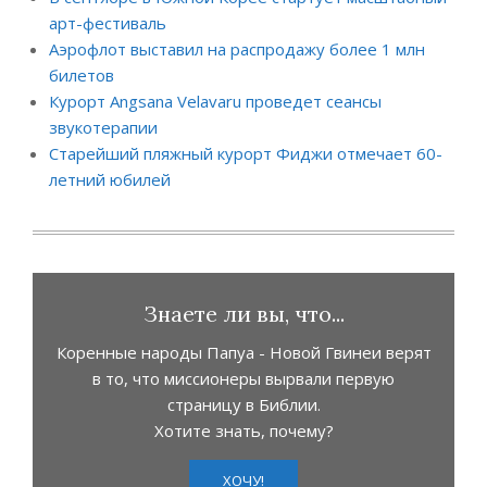
арт-фестиваль
Аэрофлот выставил на распродажу более 1 млн
билетов
Курорт Angsana Velavaru проведет сеансы
звукотерапии
Старейший пляжный курорт Фиджи отмечает 60-
летний юбилей
Знаете ли вы, что...
Коренные народы Папуа - Новой Гвинеи верят
в то, что миссионеры вырвали первую
страницу в Библии.
Хотите знать, почему?
ХОЧУ!