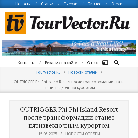
Skip
Новости
Статьи
Очерки
Бизнес
Отели
to
content
Поиск
Контакты
Реклама на сайте
О нас
TourVector.Ru
>
Новости отелей
>
OUTRIGGER Phi Phi Island Resort после трансформации станет
пятизвездочным курортом
OUTRIGGER Phi Phi Island Resort
после трансформации станет
пятизвездочным курортом
15.05.2025
НОВОСТИ ОТЕЛЕЙ