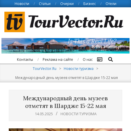
Skip
Новости
Статьи
Очерки
Бизнес
Отели
to
content
Поиск
Контакты
Реклама на сайте
О нас
TourVector.Ru
>
Новости туризма
>
Международный день музеев отметят в Шардже 15-22 мая
Международный день музеев
отметят в Шардже 15-22 мая
14.05.2025
НОВОСТИ ТУРИЗМА