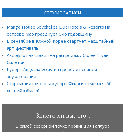
СВЕЖИЕ ЗАПИСИ
Mango House Seychelles LXR Hotels & Resorts на
острове Маэ празднует 5-ю годовщину
В сентябре в Южной Корее стартует масштабный
арт-фестиваль
Аэрофлот выставил на распродажу более 1 млн
билетов
Курорт Angsana Velavaru проведет сеансы
звукотерапии
Старейший пляжный курорт Фиджи отмечает 60-
летний юбилей
Знаете ли вы, что...
В самой северной точке провинция Галлура