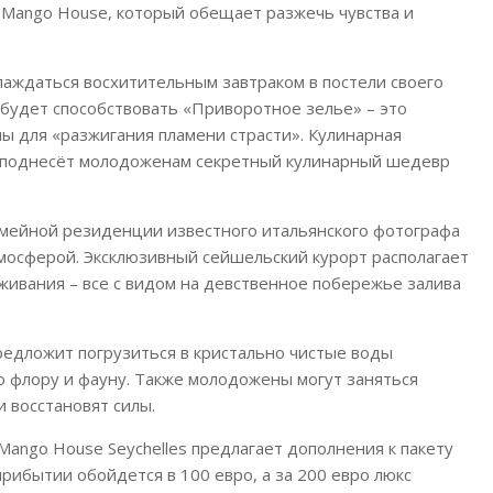
 Mango House, который обещает разжечь чувства и
лаждаться восхитительным завтраком в постели своего
будет способствовать «Приворотное зелье» – это
ны для «разжигания пламени страсти». Кулинарная
реподнесёт молодоженам секретный кулинарный шедевр
мейной резиденции известного итальянского фотографа
осферой. Эксклюзивный сейшельский курорт располагает
ивания – все с видом на девственное побережье залива
редложит погрузиться в кристально чистые воды
ю флору и фауну. Также молодожены могут заняться
 восстановят силы.
 Mango House Seychelles предлагает дополнения к пакету
рибытии обойдется в 100 евро, а за 200 евро люкс