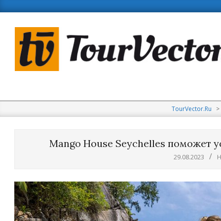
Skip
to
content
TourVector.Ru
>
Mango House Seychelles поможет 
29.08.2023
Н