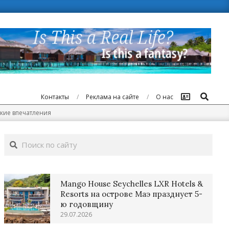
Поиск
Контакты
Реклама на сайте
О нас
ские впечатления
Поиск
Mango House Seychelles LXR Hotels &
Resorts на острове Маэ празднует 5-
ю годовщину
29.07.2026