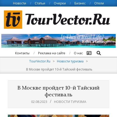
Skip
Новости
Статьи
Очерки
Бизнес
Отели
to
content
Поиск
Контакты
Реклама на сайте
О нас
TourVector.Ru
>
Новости туризма
>
В Москве пройдет 10-й Тайский фестиваль
В Москве пройдет 10-й Тайский
фестиваль
02.08.2023
НОВОСТИ ТУРИЗМА