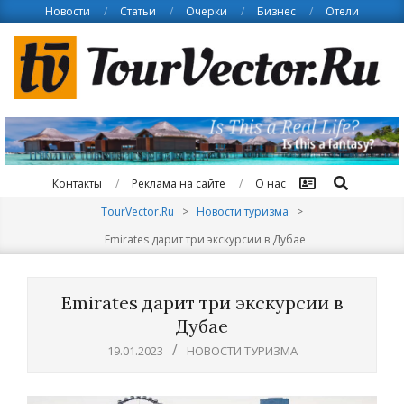
Skip
Новости
Статьи
Очерки
Бизнес
Отели
to
content
Поиск
Контакты
Реклама на сайте
О нас
TourVector.Ru
>
Новости туризма
>
Emirates дарит три экскурсии в Дубае
Emirates дарит три экскурсии в
Дубае
19.01.2023
НОВОСТИ ТУРИЗМА