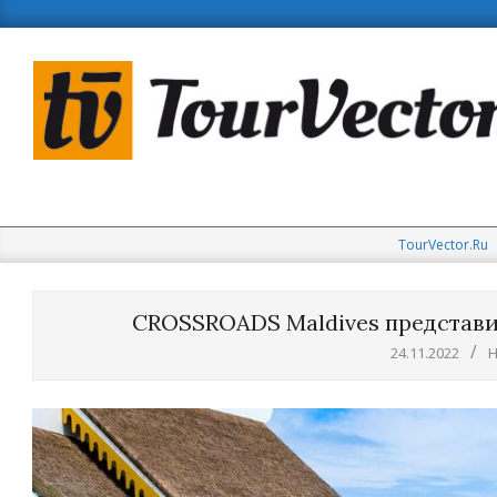
Skip
to
content
TourVector.Ru
CROSSROADS Maldives представи
24.11.2022
Н