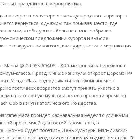
рсивных праздничных мероприятиях.
ы на скоростном катере от международного аэропорта
очется вернуться, однажды там побывав; место, где
ков земли, чтобы узнать больше о многообразии
строномическом предложении курорта и выборе
инге в окружении мягкого, как пудра, песка и мерцающих
– в Marina @ CROSSROADS – 800-метровой набережной с
емиум-класса. Праздничные каникулы откроет церемония
я в Village Plaza под музыкальный аккомпанемент
ине гости всех возрастов смогут принять участие в
послушать хорошую музыку и весело провести время на
ch Club в канун католического Рождества.
aritime Plaza пройдет Карнавальная неделя с уличными
ной программой для гостей. Кроме того, в
tre – можно будет посетить День культуры Мальдивских
е, а также показ мод в аутентичном мальдивском стиле. В