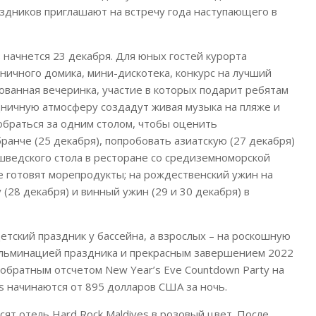
дников приглашают на встречу года наступающего в
в начнется 23 декабря. Для юных гостей курорта
ичного домика, мини-дискотека, конкурс на лучший
ованная вечеринка, участие в которых подарит ребятам
дничную атмосферу создадут живая музыка на пляже и
обраться за одним столом, чтобы оценить
анче (25 декабря), попробовать азиатскую (27 декабря)
 шведского стола в ресторане со средиземноморской
е готовят морепродукты; на рождественский ужин на
(28 декабря) и винный ужин (29 и 30 декабря) в
 детский праздник у бассейна, а взрослых – на роскошную
Кульминацией праздника и прекрасным завершением 2022
 обратным отсчетом New Year’s Eve Countdown Party на
ves начинаются от 895 долларов США за ночь.
ят отель Hard Rock Maldives в розовый цвет. После