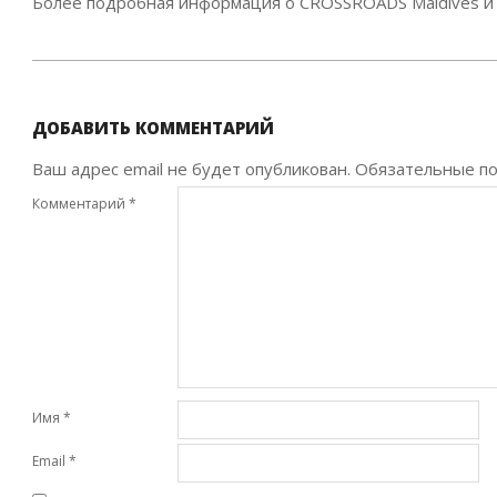
Более подробная информация о CROSSROADS Maldives и н
2022-
11-
24
ДОБАВИТЬ КОММЕНТАРИЙ
Ваш адрес email не будет опубликован.
Обязательные п
Комментарий
*
Имя
*
Email
*