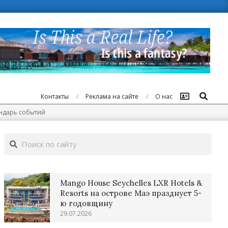
Поиск
Контакты
Реклама на сайте
О нас
ендарь событий
Поиск
Mango House Seychelles LXR Hotels &
Resorts на острове Маэ празднует 5-
ю годовщину
29.07.2026