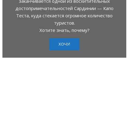
заканчивается одной из восхитительных
достопримечательностей Сардинии — Капо
Теста, куда стекается огромное количество
туристов.
Хотите знать, почему?
ХОЧУ!