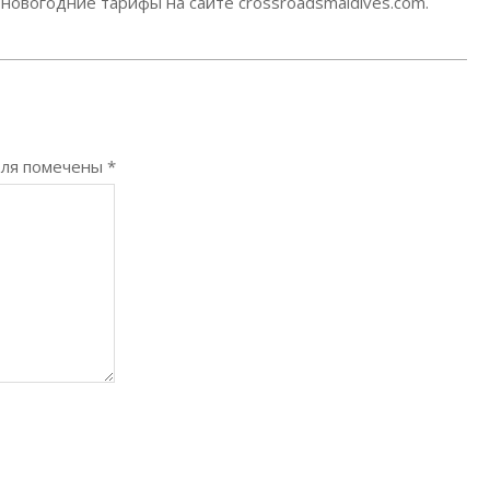
овогодние тарифы на сайте crossroadsmaldives.com.
оля помечены
*