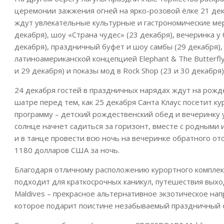
церемонии зажжения огней на ярко-розовой ёлке 21 дек
ждут увлекательные культурные и гастрономические ме
декабря), шоу «Страна чудес» (23 декабря), вечеринка у 
декабря), праздничный буфет и шоу самбы (29 декабря),
латиноамериканской концепцией Elephant & The Butterfly 
и 29 декабря) и показы мод в Rock Shop (23 и 30 декабр
24 декабря гостей в праздничных нарядах ждут на рожде
шатре перед тем, как 25 декабря Санта Клаус посетит к
программу – детский рождественский обед и вечеринку у 
солнце начнет садиться за горизонт, вместе с родными
и в танце провести всю ночь на вечеринке обратного отс
1180 долларов США за ночь.
Благодаря отличному расположению курортного комплек
подходит для краткосрочных каникул, путешествия выхо
Maldives – прекрасное альтернативное экзотическое нап
которое подарит поистине незабываемый праздничный 