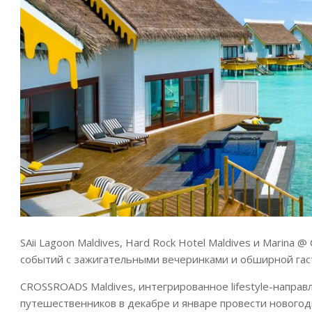
SAii Lagoon Maldives, Hard Rock Hotel Maldives и Marin
событий с зажигательными вечеринками и обширной гас
CROSSROADS Maldives, интегрированное lifestyle-напра
путешественников в декабре и январе провести новогод