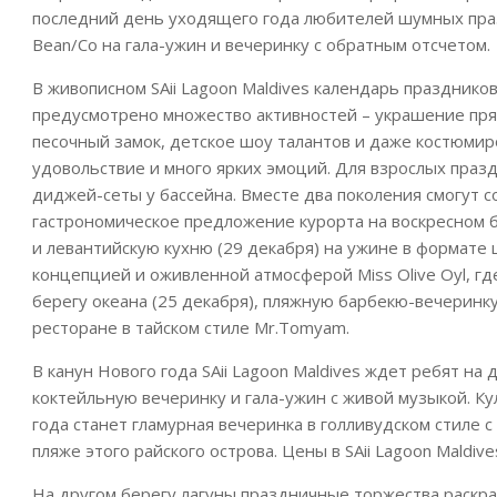
последний день уходящего года любителей шумных праз
Bean/Co на гала-ужин и вечеринку с обратным отсчетом.
В живописном SAii Lagoon Maldives календарь празднико
предусмотрено множество активностей – украшение прян
песочный замок, детское шоу талантов и даже костюмир
удовольствие и много ярких эмоций. Для взрослых праз
диджей-сеты у бассейна. Вместе два поколения смогут с
гастрономическое предложение курорта на воскресном бр
и левантийскую кухню (29 декабря) на ужине в формате
концепцией и оживленной атмосферой Miss Olive Oyl, гд
берегу океана (25 декабря), пляжную барбекю-вечеринку 
ресторане в тайском стиле Mr.Tomyam.
В канун Нового года SAii Lagoon Maldives ждет ребят на
коктейльную вечеринку и гала-ужин с живой музыкой. 
года станет гламурная вечеринка в голливудском стиле с
пляже этого райского острова. Цены в SAii Lagoon Maldi
На другом берегу лагуны праздничные торжества раскрас