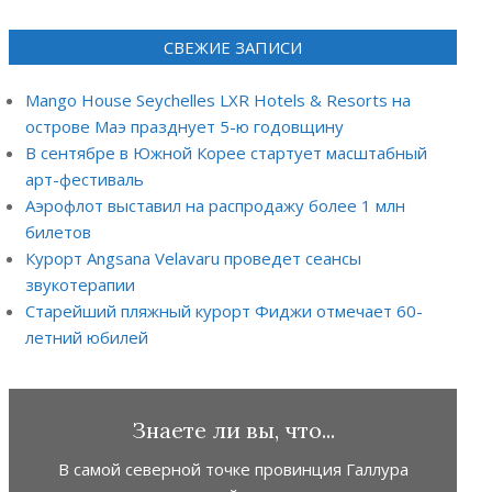
СВЕЖИЕ ЗАПИСИ
Mango House Seychelles LXR Hotels & Resorts на
острове Маэ празднует 5-ю годовщину
В сентябре в Южной Корее стартует масштабный
арт-фестиваль
Аэрофлот выставил на распродажу более 1 млн
билетов
Курорт Angsana Velavaru проведет сеансы
звукотерапии
Старейший пляжный курорт Фиджи отмечает 60-
летний юбилей
Знаете ли вы, что...
В самой северной точке провинция Галлура