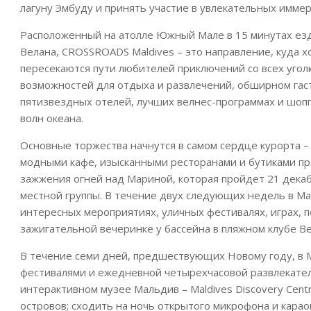
лагуну Эмбуду и принять участие в увлекательных имме
Расположенный на атолле Южный Мале в 15 минутах езд
Велана, CROSSROADS Maldives – это направление, куда х
пересекаются пути любителей приключений со всех угол
возможностей для отдыха и развлечений, обширном га
пятизвездных отелей, лучших велнес-программах и шопп
волн океана.
Основные торжества начнутся в самом сердце курорта 
модными кафе, изысканными ресторанами и бутиками пр
зажжения огней над Мариной, которая пройдет 21 декабр
местной группы. В течение двух следующих недель в Мар
интересных мероприятиях, уличных фестивалях, играх, 
зажигательной вечеринке у бассейна в пляжном клубе Bea
В течение семи дней, предшествующих Новому году, в M
фестивалями и ежедневной четырехчасовой развлекатель
интерактивном музее Мальдив – Maldives Discovery Cen
островов; сходить на ночь открытого микрофона и караок