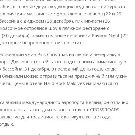
абря, в течение двух следующих недель гостей курорта
роприятия – мальдивские фольклорные вечера (22 и 29
бассейна с диджеем (26 декабря), пикник-пати (28
 красочное островное шоу в пляжном ресторане с
(30 декабря), зажигательные вечеринки Pavilion Night (22
я), которые непременно стоит посетить.
ственский ужин Pink Christmas на пляже и вечеринку в
урорт. Для юных гостей также подготовили анимационную
бассейна. 31 декабря, в последний день года, когда
 и близкими можно отправиться на праздничный гала-ужин
чета. Цены в отеле Hard Rock Maldives начинаются от
са вблизи международного аэропорта Велана, он отлично
дного дня, а также длительного отпуска. CROSSROADS
равление для традиционных каникул в конце года,
отдых.