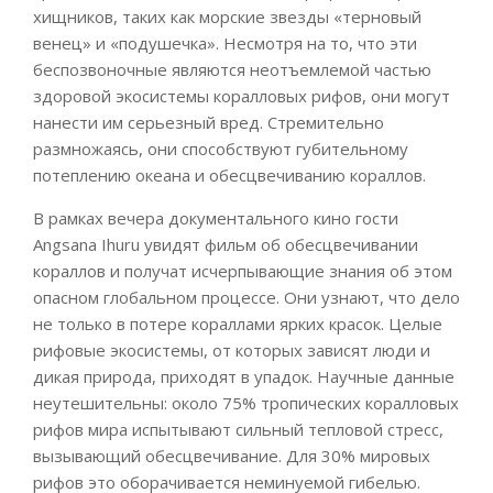
хищников, таких как морские звезды «терновый
венец» и «подушечка». Несмотря на то, что эти
беспозвоночные являются неотъемлемой частью
здоровой экосистемы коралловых рифов, они могут
нанести им серьезный вред. Стремительно
размножаясь, они способствуют губительному
потеплению океана и обесцвечиванию кораллов.
В рамках вечера документального кино гости
Angsana Ihuru увидят фильм об обесцвечивании
кораллов и получат исчерпывающие знания об этом
опасном глобальном процессе. Они узнают, что дело
не только в потере кораллами ярких красок. Целые
рифовые экосистемы, от которых зависят люди и
дикая природа, приходят в упадок. Научные данные
неутешительны: около 75% тропических коралловых
рифов мира испытывают сильный тепловой стресс,
вызывающий обесцвечивание. Для 30% мировых
рифов это оборачивается неминуемой гибелью.