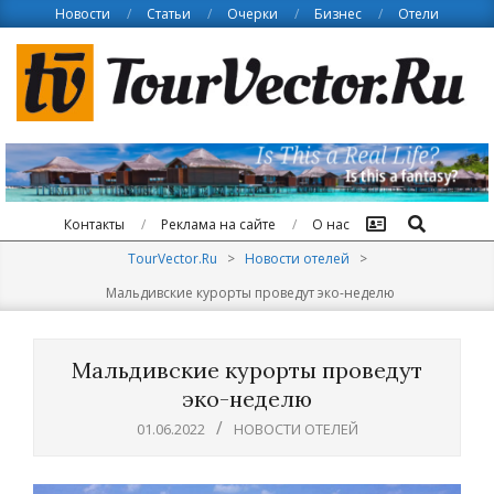
Skip
Новости
Статьи
Очерки
Бизнес
Отели
to
content
Поиск
Контакты
Реклама на сайте
О нас
TourVector.Ru
>
Новости отелей
>
Мальдивские курорты проведут эко-неделю
Мальдивские курорты проведут
эко-неделю
01.06.2022
НОВОСТИ ОТЕЛЕЙ