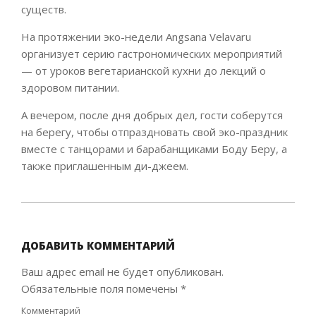
существ.
На протяжении эко-недели Angsana Velavaru
организует серию гастрономических мероприятий
— от уроков вегетарианской кухни до лекций о
здоровом питании.
А вечером, после дня добрых дел, гости соберутся
на берегу, чтобы отпраздновать свой эко-праздник
вместе с танцорами и барабанщиками Боду Беру, а
также приглашенным ди-джеем.
2022-
06-
01
ДОБАВИТЬ КОММЕНТАРИЙ
Ваш адрес email не будет опубликован.
Обязательные поля помечены
*
Комментарий