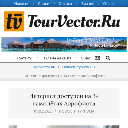
Skip
Новости
Статьи
Очерки
Бизнес
Отели
to
content
Поиск
Контакты
Реклама на сайте
О нас
TourVector.Ru
>
Новости туризма
>
Интернет доступен на 34 самолётах Аэрофлота
Интернет доступен на 34
самолётах Аэрофлота
01.02.2022
НОВОСТИ ТУРИЗМА