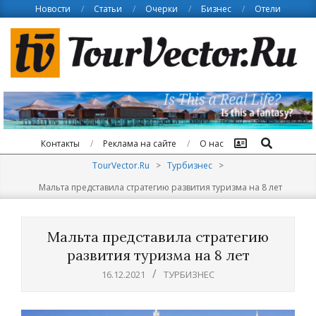
Skip
Новости
Статьи
Очерки
Бизнес
Отели
to
content
Поиск
Контакты
Реклама на сайте
О нас
TourVector.Ru
>
Турбизнес
>
Мальта представила стратегию развития туризма на 8 лет
Мальта представила стратегию
развития туризма на 8 лет
16.12.2021
ТУРБИЗНЕС