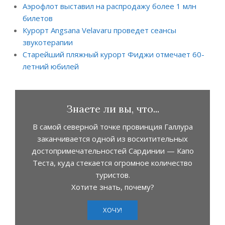
Аэрофлот выставил на распродажу более 1 млн
билетов
Курорт Angsana Velavaru проведет сеансы
звукотерапии
Старейший пляжный курорт Фиджи отмечает 60-
летний юбилей
Знаете ли вы, что...
В самой северной точке провинция Галлура
заканчивается одной из восхитительных
достопримечательностей Сардинии — Капо
Теста, куда стекается огромное количество
туристов.
Хотите знать, почему?
ХОЧУ!