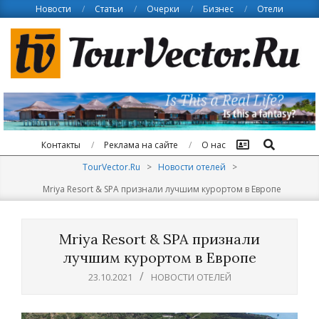
Skip
Новости
Статьи
Очерки
Бизнес
Отели
to
content
Поиск
Контакты
Реклама на сайте
О нас
TourVector.Ru
>
Новости отелей
>
Mriya Resort & SPA признали лучшим курортом в Европе
Mriya Resort & SPA признали
лучшим курортом в Европе
23.10.2021
НОВОСТИ ОТЕЛЕЙ