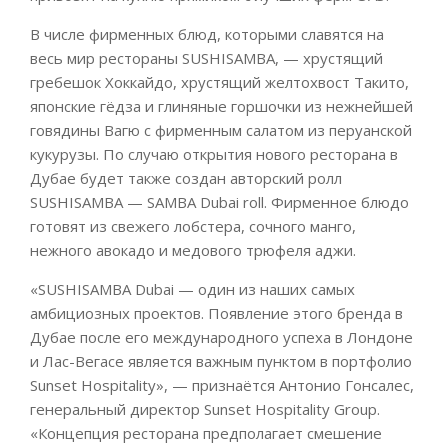
В числе фирменных блюд, которыми славятся на
весь мир рестораны SUSHISAMBA, — хрустящий
гребешок Хоккайдо, хрустящий желтохвост Такито,
японские гёдза и глиняные горшочки из нежнейшей
говядины Вагю с фирменным салатом из перуанской
кукурузы. По случаю открытия нового ресторана в
Дубае будет также создан авторский ролл
SUSHISAMBA — SAMBA Dubai roll. Фирменное блюдо
готовят из свежего лобстера, сочного манго,
нежного авокадо и медового трюфеля аджи.
«SUSHISAMBA Dubai — один из наших самых
амбициозных проектов. Появление этого бренда в
Дубае после его международного успеха в Лондоне
и Лас-Вегасе является важным пунктом в портфолио
Sunset Hospitality», — признаётся Антонио Гонсалес,
генеральный директор Sunset Hospitality Group.
«Концепция ресторана предполагает смешение