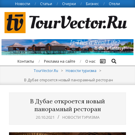
Skip
Новости
Статьи
Очерки
Бизнес
Отели
to
content
Поиск
Контакты
Реклама на сайте
О нас
TourVector.Ru
>
Новости туризма
>
В Дубае откроется новый панорамный ресторан
В Дубае откроется новый
панорамный ресторан
20.10.2021
НОВОСТИ ТУРИЗМА