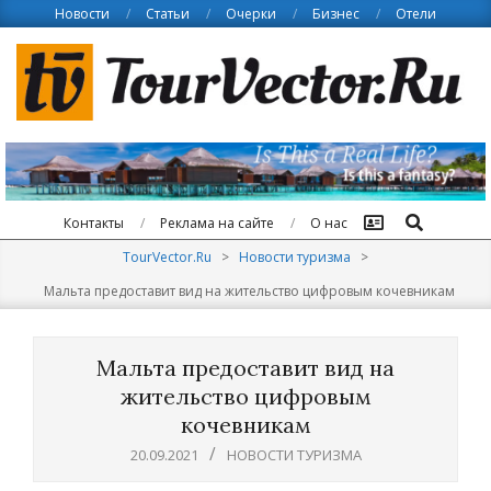
Skip
Новости
Статьи
Очерки
Бизнес
Отели
to
content
Поиск
Контакты
Реклама на сайте
О нас
TourVector.Ru
>
Новости туризма
>
Мальта предоставит вид на жительство цифровым кочевникам
Мальта предоставит вид на
жительство цифровым
кочевникам
20.09.2021
НОВОСТИ ТУРИЗМА