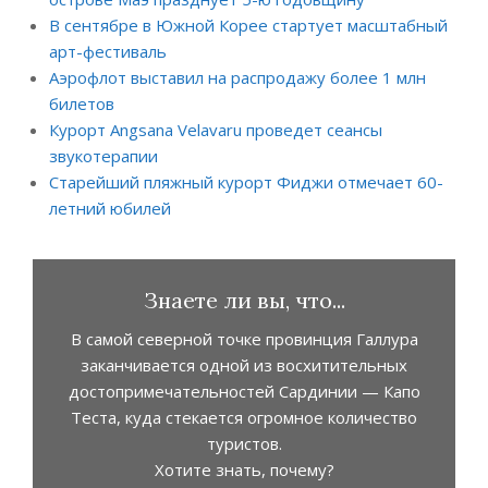
В сентябре в Южной Корее стартует масштабный
арт-фестиваль
Аэрофлот выставил на распродажу более 1 млн
билетов
Курорт Angsana Velavaru проведет сеансы
звукотерапии
Старейший пляжный курорт Фиджи отмечает 60-
летний юбилей
Знаете ли вы, что...
В самой северной точке провинция Галлура
заканчивается одной из восхитительных
достопримечательностей Сардинии — Капо
Теста, куда стекается огромное количество
туристов.
Хотите знать, почему?