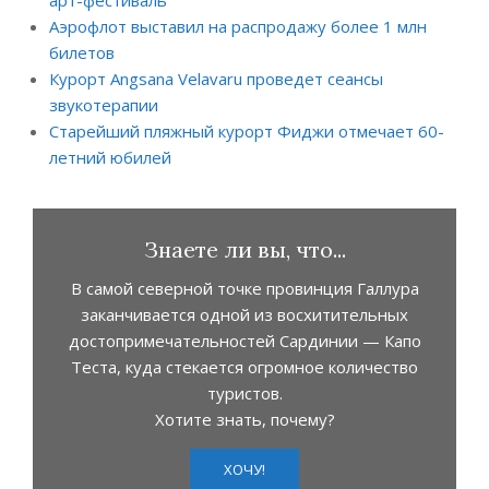
Аэрофлот выставил на распродажу более 1 млн
билетов
Курорт Angsana Velavaru проведет сеансы
звукотерапии
Старейший пляжный курорт Фиджи отмечает 60-
летний юбилей
Знаете ли вы, что...
В самой северной точке провинция Галлура
заканчивается одной из восхитительных
достопримечательностей Сардинии — Капо
Теста, куда стекается огромное количество
туристов.
Хотите знать, почему?
ХОЧУ!