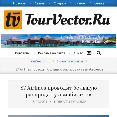
Skip
Новости
Статьи
Очерки
Бизнес
Отели
to
content
Поиск
Контакты
Реклама на сайте
О нас
TourVector.Ru
>
Новости туризма
>
S7 Airlines проводит большую распродажу авиабилетов
S7 Airlines проводит большую
распродажу авиабилетов
15.09.2021
НОВОСТИ ТУРИЗМА