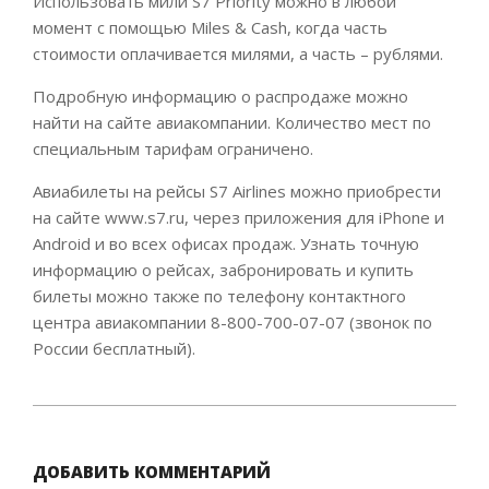
Использовать мили S7 Priority можно в любой
момент с помощью Miles & Cash, когда часть
стоимости оплачивается милями, а часть – рублями.
Подробную информацию о распродаже можно
найти на сайте авиакомпании. Количество мест по
специальным тарифам ограничено.
Авиабилеты на рейсы S7 Airlines можно приобрести
на сайте www.s7.ru, через приложения для iPhone и
Android и во всех офисах продаж. Узнать точную
информацию о рейсах, забронировать и купить
билеты можно также по телефону контактного
центра авиакомпании 8-800-700-07-07 (звонок по
России бесплатный).
2021-
09-
15
ДОБАВИТЬ КОММЕНТАРИЙ