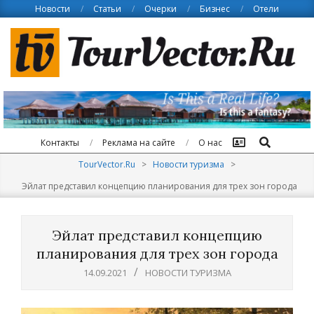
Skip
Новости
Статьи
Очерки
Бизнес
Отели
to
content
Поиск
Контакты
Реклама на сайте
О нас
TourVector.Ru
>
Новости туризма
>
Эйлат представил концепцию планирования для трех зон города
Эйлат представил концепцию
планирования для трех зон города
14.09.2021
НОВОСТИ ТУРИЗМА