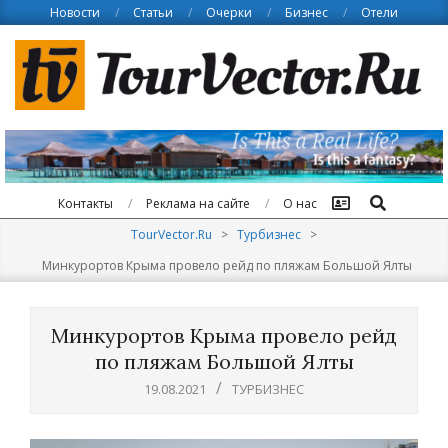
Skip
Новости
Статьи
Очерки
Бизнес
Отели
to
content
Поиск
Контакты
Реклама на сайте
О нас
TourVector.Ru
>
Турбизнес
>
Минкурортов Крыма провело рейд по пляжам Большой Ялты
Минкурортов Крыма провело рейд
по пляжам Большой Ялты
19.08.2021
ТУРБИЗНЕС