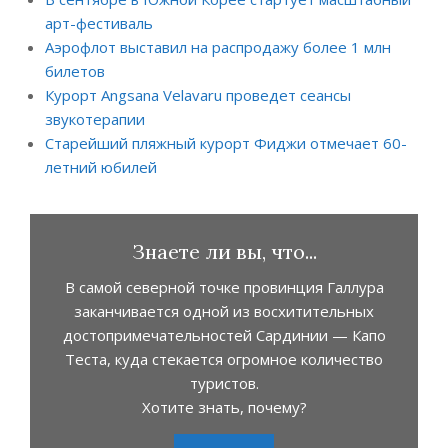
арт-фестиваль
Аэрофлот выставил на распродажу более 1 млн
билетов
Курорт Angsana Velavaru проведет сеансы
звукотерапии
Старейший пляжный курорт Фиджи отмечает 60-
летний юбилей
Знаете ли вы, что...
В самой северной точке провинция Галлура
заканчивается одной из восхитительных
достопримечательностей Сардинии — Капо
Теста, куда стекается огромное количество
туристов.
Хотите знать, почему?