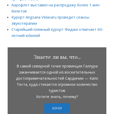
Аэрофлот выставил на распродажу более 1 млн
билетов
Курорт Angsana Velavaru проведет сеансы
звукотерапии
Старейший пляжный курорт Фиджи отмечает 60-
летний юбилей
Знаете ли вы, что...
В самой северной точке провинция Галлура
заканчивается одной из восхитительных
достопримечательностей Сардинии — Капо
Теста, куда стекается огромное количество
туристов.
Хотите знать, почему?
ХОЧУ!