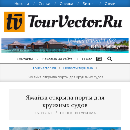
Skip
Новости
Статьи
Очерки
Бизнес
Отели
to
content
Поиск
Контакты
Реклама на сайте
О нас
TourVector.Ru
>
Новости туризма
>
Ямайка открыла порты для круизных судов
Ямайка открыла порты для
круизных судов
16.08.2021
НОВОСТИ ТУРИЗМА