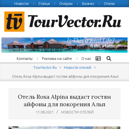
Skip
Новости
Статьи
Очерки
Бизнес
Отели
to
content
Поиск
Контакты
Реклама на сайте
О нас
TourVector.Ru
>
Новости отелей
>
Отель Rosa Alpina выдаст гостям айфоны для покорения Альп
Отель Rosa Alpina выдаст гостям
айфоны для покорения Альп
11.08.2021
НОВОСТИ ОТЕЛЕЙ