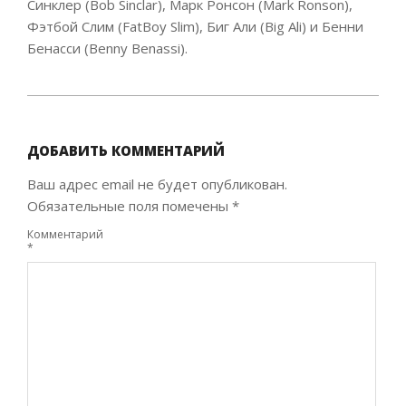
Синклер (Bob Sinclar), Марк Ронсон (Mark Ronson),
Фэтбой Слим (FatBoy Slim), Биг Али (Big Ali) и Бенни
Бенасси (Benny Benassi).
2021-
07-
23
ДОБАВИТЬ КОММЕНТАРИЙ
Ваш адрес email не будет опубликован.
Обязательные поля помечены
*
Комментарий
*