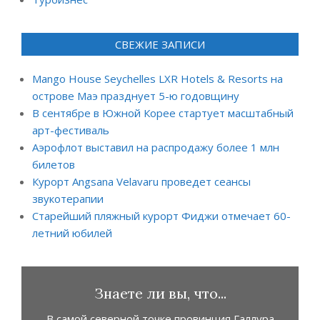
СВЕЖИЕ ЗАПИСИ
Mango House Seychelles LXR Hotels & Resorts на
острове Маэ празднует 5-ю годовщину
В сентябре в Южной Корее стартует масштабный
арт-фестиваль
Аэрофлот выставил на распродажу более 1 млн
билетов
Курорт Angsana Velavaru проведет сеансы
звукотерапии
Старейший пляжный курорт Фиджи отмечает 60-
летний юбилей
Знаете ли вы, что...
В самой северной точке провинция Галлура