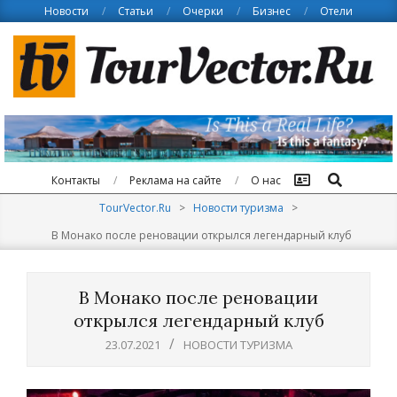
Skip
Новости
Статьи
Очерки
Бизнес
Отели
to
content
Поиск
Контакты
Реклама на сайте
О нас
TourVector.Ru
>
Новости туризма
>
В Монако после реновации открылся легендарный клуб
В Монако после реновации
открылся легендарный клуб
23.07.2021
НОВОСТИ ТУРИЗМА