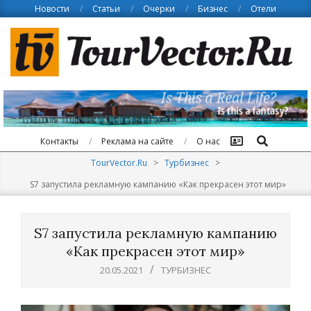
Skip
Новости
Статьи
Очерки
Бизнес
Отели
to
content
Поиск
Контакты
Реклама на сайте
О нас
TourVector.Ru
>
Турбизнес
>
S7 запустила рекламную кампанию «Как прекрасен этот мир»
S7 запустила рекламную кампанию
«Как прекрасен этот мир»
20.05.2021
ТУРБИЗНЕС