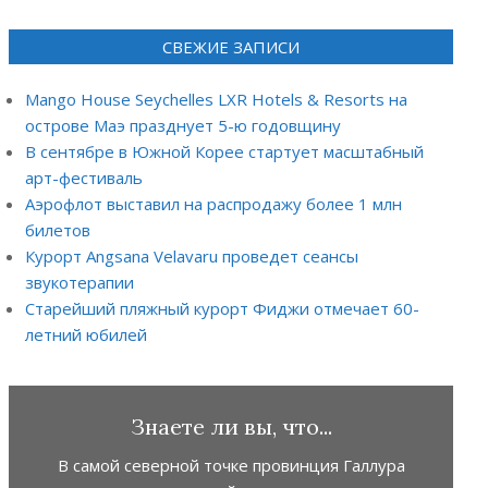
СВЕЖИЕ ЗАПИСИ
Mango House Seychelles LXR Hotels & Resorts на
острове Маэ празднует 5-ю годовщину
В сентябре в Южной Корее стартует масштабный
арт-фестиваль
Аэрофлот выставил на распродажу более 1 млн
билетов
Курорт Angsana Velavaru проведет сеансы
звукотерапии
Старейший пляжный курорт Фиджи отмечает 60-
летний юбилей
Знаете ли вы, что...
В самой северной точке провинция Галлура