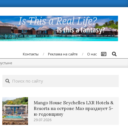
Поиск
Контакты
Реклама на сайте
О нас
пустыне
Поиск
Mango House Seychelles LXR Hotels &
Resorts на острове Маэ празднует 5-
ю годовщину
29.07.2026