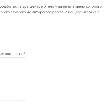
лабиться в spa-центре отеля Amanjena, в меню которого
ского тайского до авторского расслабляющего массажа с
оля помечены
*