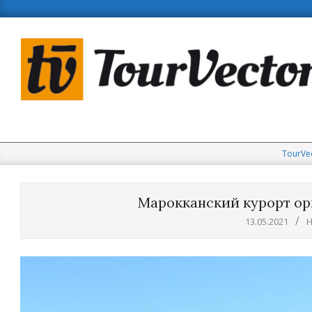
Skip
to
content
TourVe
Марокканский курорт орг
13.05.2021
Н