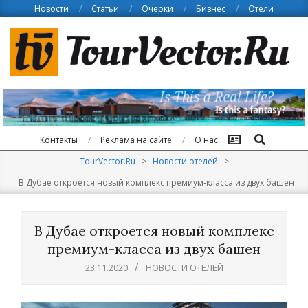
Skip
Новости
Статьи
Очерки
Бизнес
Отели
to
content
Поиск
Контакты
Реклама на сайте
О нас
TourVector.Ru
>
Новости отелей
>
В Дубае откроется новый комплекс премиум-класса из двух башен
В Дубае откроется новый комплекс
премиум-класса из двух башен
23.11.2020
НОВОСТИ ОТЕЛЕЙ