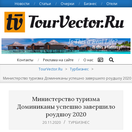
Skip
Новости
Статьи
Очерки
Бизнес
Отели
to
content
Поиск
Контакты
Реклама на сайте
О нас
TourVector.Ru
>
Турбизнес
>
Министерство туризма Доминиканы успешно завершило роудшоу 2020
Министерство туризма
Доминиканы успешно завершило
роудшоу 2020
20.11.2020
ТУРБИЗНЕС