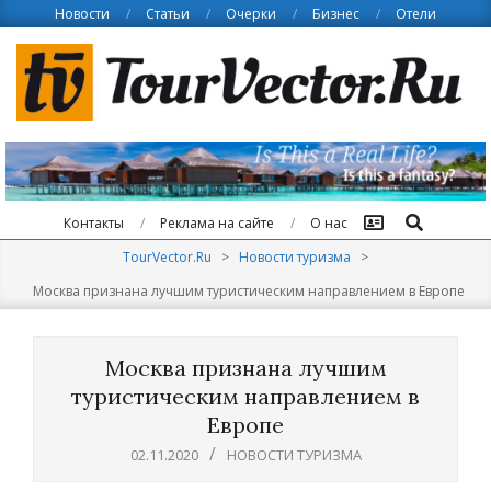
Skip
Новости
Статьи
Очерки
Бизнес
Отели
to
content
Поиск
Контакты
Реклама на сайте
О нас
TourVector.Ru
>
Новости туризма
>
Москва признана лучшим туристическим направлением в Европе
Москва признана лучшим
туристическим направлением в
Европе
02.11.2020
НОВОСТИ ТУРИЗМА