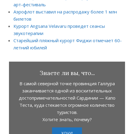
арт-фестиваль
Аэрофлот выставил на распродажу более 1 млн
билетов
Курорт Angsana Velavaru проведет сеансы
звукотерапии
Старейший пляжный курорт Фиджи отмечает 60-
летний юбилей
Знаете ли вы, что...
В самой северной точке провинция Галлура
заканчивается одной из восхитительных
достопримечательностей Сардинии — Капо
Теста, куда стекается огромное количество
туристов.
Хотите знать, почему?
ХОЧУ!