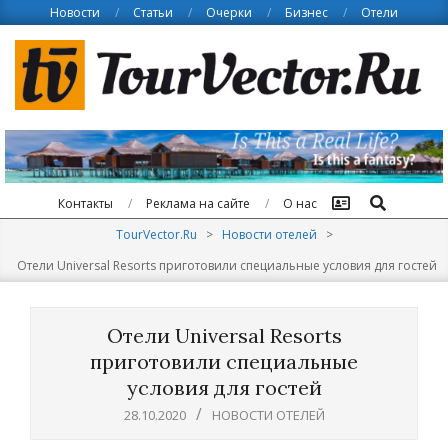
Skip
Новости
Статьи
Очерки
Бизнес
Отели
to
content
Поиск
Контакты
Реклама на сайте
О нас
TourVector.Ru
>
Новости отелей
>
Отели Universal Resorts приготовили специальные условия для гостей
Отели Universal Resorts
приготовили специальные
условия для гостей
28.10.2020
НОВОСТИ ОТЕЛЕЙ