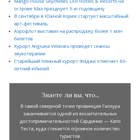
Mango House Seychelles LXR Hotels & Resorts на
острове Маэ празднует 5-ю годовщину
В сентябре в Южной Корее стартует масштабный
арт-фестиваль
Аэрофлот выставил на распродажу более 1 млн
билетов
Курорт Angsana Velavaru проведет сеансы
звукотерапии
Старейший пляжный курорт Фиджи отмечает 60-
летний юбилей
Знаете ли вы, что...
В самой северной точке провинция Галлура
заканчивается одной из восхитительных
достопримечательностей Сардинии — Капо
Теста, куда стекается огромное количество
туристов.