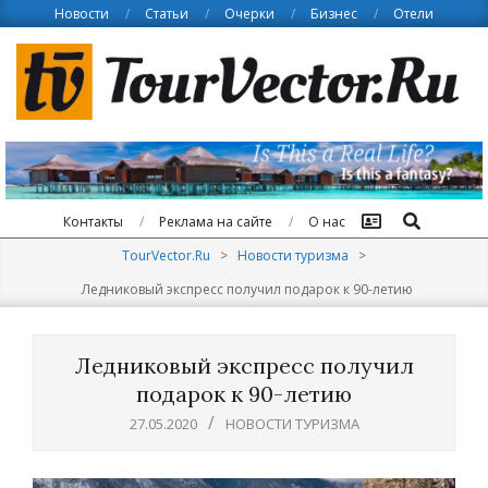
Skip
Новости
Статьи
Очерки
Бизнес
Отели
to
content
Поиск
Контакты
Реклама на сайте
О нас
TourVector.Ru
>
Новости туризма
>
Ледниковый экспресс получил подарок к 90-летию
Ледниковый экспресс получил
подарок к 90-летию
27.05.2020
НОВОСТИ ТУРИЗМА