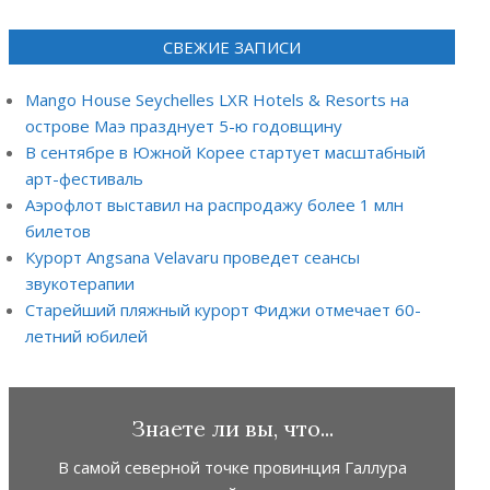
СВЕЖИЕ ЗАПИСИ
Mango House Seychelles LXR Hotels & Resorts на
острове Маэ празднует 5-ю годовщину
В сентябре в Южной Корее стартует масштабный
арт-фестиваль
Аэрофлот выставил на распродажу более 1 млн
билетов
Курорт Angsana Velavaru проведет сеансы
звукотерапии
Старейший пляжный курорт Фиджи отмечает 60-
летний юбилей
Знаете ли вы, что...
В самой северной точке провинция Галлура