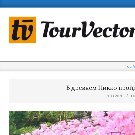
Skip
to
content
TourV
В древнем Никко прой
18.03.2020
Н