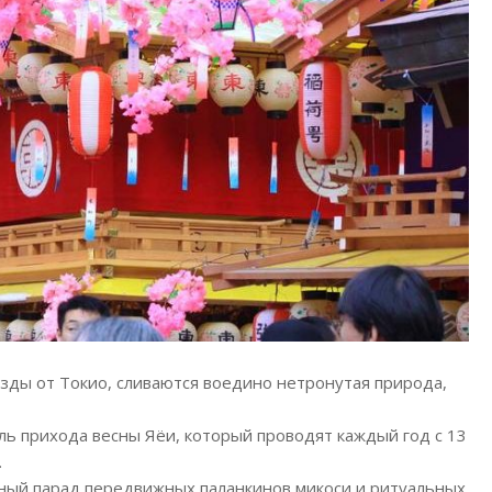
 езды от Токио, сливаются воедино нетронутая природа,
ль прихода весны Яёи, который проводят каждый год с 13
.
ный парад передвижных паланкинов микоси и ритуальных