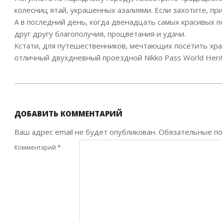
колесниц ятай, украшенных азалиями. Если захотите, при
А в последний день, когда двенадцать самых красивых п
друг другу благополучия, процветания и удачи.
Кстати, для путешественников, мечтающих посетить хра
отличный двухдневный проездной Nikko Pass World Herit
2020-
03-
18
ДОБАВИТЬ КОММЕНТАРИЙ
Ваш адрес email не будет опубликован.
Обязательные п
Комментарий
*