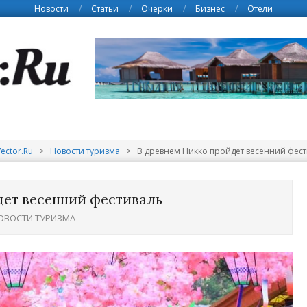
Новости
Статьи
Очерки
Бизнес
Отели
ector.Ru
>
Новости туризма
>
В древнем Никко пройдет весенний фест
дет весенний фестиваль
ОВОСТИ ТУРИЗМА