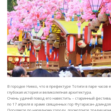
В городке Никко, что в префектуре Тотиги в паре часов
глубокая история и великолепная архитектура.
Очень удачнй повод его навестить – старинный фестива
по 17 апреля в храме священных гор Футарасан-дзиндзя
Погуляете по нарядному городу, посмотрите традицион