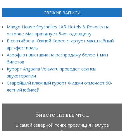
СВЕЖИЕ ЗАПИСИ
Mango House Seychelles LXR Hotels & Resorts на
острове Маэ празднует 5-ю годовщину
В сентябре в Южной Корее стартует масштабный
арт-фестиваль
Аэрофлот выставил на распродажу более 1 млн
билетов
Курорт Angsana Velavaru проведет сеансы
звукотерапии
Старейший пляжный курорт Фиджи отмечает 60-
летний юбилей
Знаете ли вы, что...
В самой северной точке провинция Галлура