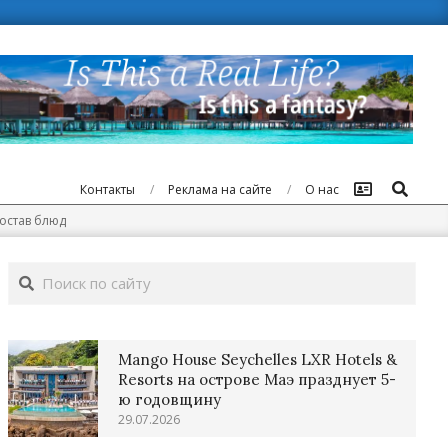
Поиск
Контакты
Реклама на сайте
О нас
состав блюд
Поиск
Mango House Seychelles LXR Hotels &
Resorts на острове Маэ празднует 5-
ю годовщину
29.07.2026