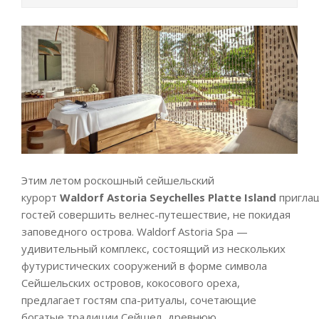
Этим летом роскошный сейшельский
курорт
Waldorf
Astoria
Seychelles
Platte
Island
пригла
гостей совершить велнес-путешествие, не покидая
заповедного острова. Waldorf Astoria Spa —
удивительный комплекс, состоящий из нескольких
футуристических сооружений в форме символа
Сейшельских островов, кокосового ореха,
предлагает гостям спа-ритуалы, сочетающие
богатые традиции Сейшел, древнюю