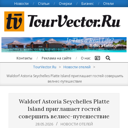
Skip
Новости
Статьи
Очерки
Бизнес
Отели
to
content
Поиск
Контакты
Реклама на сайте
О нас
TourVector.Ru
>
Новости отелей
>
Waldorf Astoria Seychelles Platte Island приглашает гостей совершить
велнес-путешествие
Waldorf Astoria Seychelles Platte
Island приглашает гостей
совершить велнес-путешествие
28.05.2026
НОВОСТИ ОТЕЛЕЙ