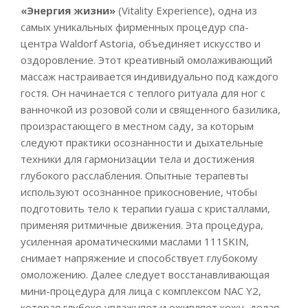
«Энергия жизни»
(Vitality Experience), одна из
самых уникальных фирменных процедур спа-
центра Waldorf Astoria, объединяет искусство и
оздоровление. Этот креативный омолаживающий
массаж настраивается индивидуально под каждого
гостя. Он начинается с теплого ритуала для ног с
ванночкой из розовой соли и священного базилика,
произрастающего в местном саду, за которым
следуют практики осознанности и дыхательные
техники для гармонизации тела и достижения
глубокого расслабления. Опытные терапевты
используют осознанное прикосновение, чтобы
подготовить тело к терапии гуаша с кристаллами,
применяя ритмичные движения. Эта процедура,
усиленная ароматическими маслами 111SKIN,
снимает напряжение и способствует глубокому
омоложению. Далее следует восстанавливающая
мини-процедура для лица с комплексом NAC Y2,
которая глубоко увлажняет и оживляет кожу, делая