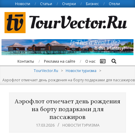
Skip
Новости
Статьи
Очерки
Бизнес
Отели
to
content
Поиск
Контакты
Реклама на сайте
О нас
TourVector.Ru
>
Новости туризма
>
Аэрофлот отмечает день рождения на борту подарками для пассажиров
Аэрофлот отмечает день рождения
на борту подарками для
пассажиров
17.03.2026
НОВОСТИ ТУРИЗМА