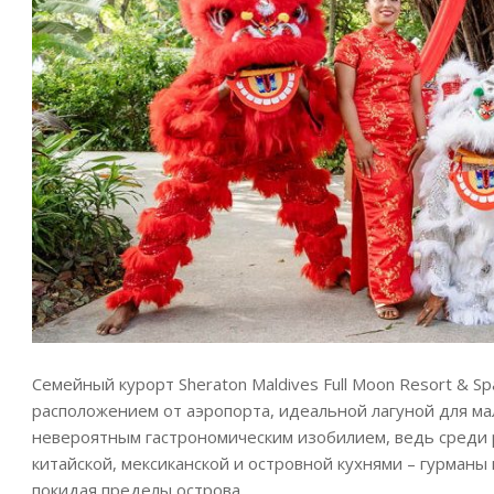
Семейный курорт Sheraton Maldives Full Moon Resort & 
расположением от аэропорта, идеальной лагуной для ма
невероятным гастрономическим изобилием, ведь среди р
китайской, мексиканской и островной кухнями – гурманы
покидая пределы острова.