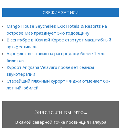
СВЕЖИЕ ЗАПИСИ
Mango House Seychelles LXR Hotels & Resorts на
острове Маэ празднует 5-ю годовщину
В сентябре в Южной Корее стартует масштабный
арт-фестиваль
Аэрофлот выставил на распродажу более 1 млн
билетов
Курорт Angsana Velavaru проведет сеансы
звукотерапии
Старейший пляжный курорт Фиджи отмечает 60-
летний юбилей
Знаете ли вы, что...
В самой северной точке провинция Галлура