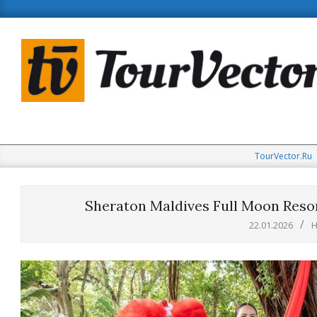
Skip
to
content
TourVector.Ru
Sheraton Maldives Full Moon Res
22.01.2026
Н