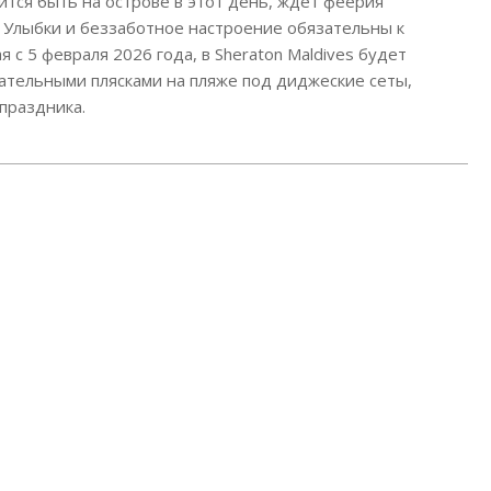
вится быть на острове в этот день, ждет феерия
 Улыбки и беззаботное настроение обязательны к
с 5 февраля 2026 года, в Sheraton Maldives будет
гательными плясками на пляже под диджеские сеты,
праздника.