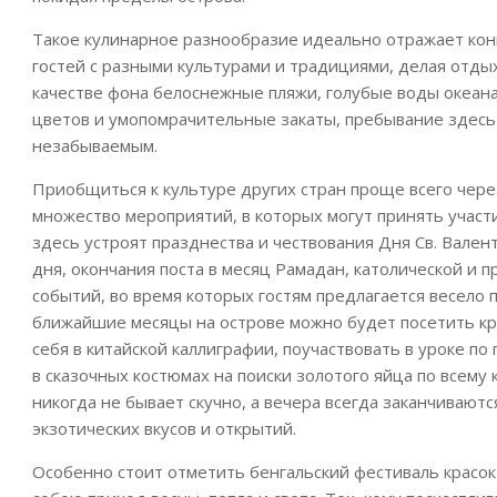
Такое кулинарное разнообразие идеально отражает кон
гостей с разными культурами и традициями, делая отдых
качестве фона белоснежные пляжи, голубые воды океана
цветов и умопомрачительные закаты, пребывание здесь
незабываемым.
Приобщиться к культуре других стран проще всего через
множество мероприятий, в которых могут принять участи
здесь устроят празднества и чествования Дня Св. Вален
дня, окончания поста в месяц Рамадан, католической и 
событий, во время которых гостям предлагается весело п
ближайшие месяцы на острове можно будет посетить кр
себя в китайской каллиграфии, поучаствовать в уроке по
в сказочных костюмах на поиски золотого яйца по всему 
никогда не бывает скучно, а вечера всегда заканчивают
экзотических вкусов и открытий.
Особенно стоит отметить бенгальский фестиваль красок 