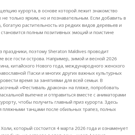
цепцию курорта, в основе которой лежит знакомство
 не только ярким, но и познавательным. Если добавить в
, богатую растительность из редких видов деревьев и
 становится полным позитивных эмоций и поистине
 праздники, поэтому Sheraton Maldives проводит
е все гости острова. Например, зимой и весной 2026
тина, китайского Нового года, международного женского
православной Пасхи и многих других важных культурных
ровести время за занятиями для всей семьи. В
асочный «Фестиваль дракона» на пляже, попробовать
 пасхальной выпечке и отправиться вместе с аниматорами
курорту, чтобы получить главный приз курорта. Здесь
ся пляжными танцами после обильных трапез, полных
Холи, который состоится 4 марта 2026 года и ознаменует