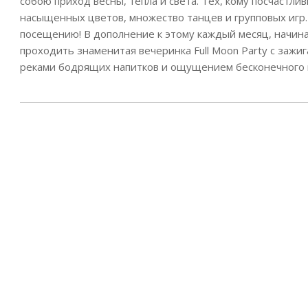
собою приход весны, тепла и света. Тех, кому посчастли
насыщенных цветов, множество танцев и групповых игр.
посещению! В дополнение к этому каждый месяц, начиная 
проходить знаменитая вечеринка Full Moon Party с зажи
реками бодрящих напитков и ощущением бесконечного 
2026-
01-
22